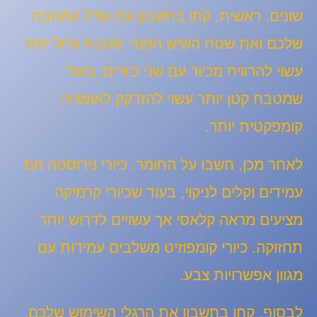
שונים. ראשית, קחו בחשבון את גודל המטבח
שלכם ואת שטח השיש הפנוי. מטבח גדול יותר
עשוי להרוויח מכיור עם שני כיורים, בעוד
שמטבח קטן יותר עשוי להזדקק לאופציה
קומפקטית יותר.
לאחר מכן, חשבו על החומר. כיורי נירוסטה הם
עמידים וקלים לניקוי, בעוד שכיורי קרמיקה
מציעים מראה קלאסי אך עשויים לדרוש יותר
תחזוקה. כיורי קומפוזיט משלבים עמידות עם
מגוון אפשרויות צבע.
לבסוף, קחו בחשבון את הרגלי השימוש שלכם.