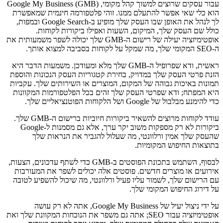
עבור עסקים שרוצים למשוך קהל מקומי, Google My Business (GMB)
הוא כלי שאי אפשר להתעלם ממנו. זוהי פלטפורמה חינמית שמאפשרת
לך לנהל את האופן שבו העסק שלך מופיע ב-Google Search ובמפות,
כולל שם העסק שלך, המיקום, השעות ואפילו ביקורות לקוחות.
אופטימיזציה יעילה של רישום ה-GMB שלך יכולה לשפר משמעותית את
ה-SEO המקומי שלך, מה שמקל על לקוחות בסביבה למצוא אותך.
ראשית, ודא שפרופיל ה-GMB שלך מלא ומעודכן. משמעות הדבר היא
הזנת פרטי העסק שלך במדויק, בחירת קטגוריות העסק הנכונות והוספת
תמונות באיכות גבוהה של המקום, המוצרים או השירותים שלך. עקביות
היא המפתח; ודא שפרטי העסק שלך זהים בכל הפלטפורמות המקוונות
כדי להימנע מבלבול של Google ושל הלקוחות הפוטנציאליים שלך.
עודד לקוחות מרוצים להשאיר ביקורות חיוביות ברישום ה-GMB שלך.
ביקורות לא רק מספקות משוב יקר ערך, אלא גם מסמנות ל-Google
שהעסק שלך אמין ורלוונטי, מה שעלול להגביר את הנראות שלך
בתוצאות החיפוש המקומיות.
לבסוף, השתמש בתכונת הפוסטים ב-GMB כדי לשתף עדכונים, הצעות,
אירועים או מוצרים חדשים. פוסטים אלה יכולים לשפר את המעורבות
עם הרישום שלך, לשמור עליו פעיל ורלוונטי, מה שיכול להשפיע לטובה
על דירוג החיפוש המקומי שלך.
על ידי ניצול יעיל של Google My Business, אתה לא רק עושה
אופטימיזציה עבור SEO; אתה גם משפר את הנוכחות המקוונת שלך ואת