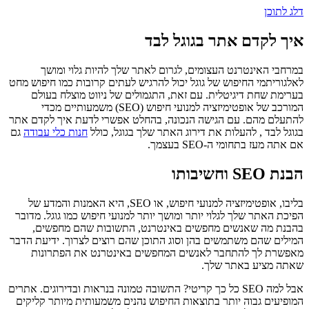
דלג לתוכן
איך לקדם אתר בגוגל לבד
במרחבי האינטרנט העצומים, לגרום לאתר שלך להיות גלוי ומושך
לאלגוריתמי החיפוש של גוגל יכול להרגיש לעתים קרובות כמו חיפוש מחט
בערימת שחת דיגיטלית. עם זאת, התגמולים של ניווט מוצלח בעולם
המורכב של אופטימיזציה למנועי חיפוש (SEO) משמעותיים מכדי
להתעלם מהם. עם הגישה הנכונה, בהחלט אפשרי לדעת איך לקדם אתר
בגוגל לבד , להעלות את דירוג האתר שלך בגוגל, כולל
חנות כלי עבודה
גם
אם אתה מעז בתחומי ה-SEO בעצמך.
הבנת SEO וחשיבותו
בליבו, אופטימיזציה למנועי חיפוש, או SEO, היא האמנות והמדע של
הפיכת האתר שלך לגלוי יותר ומושך יותר למנועי חיפוש כמו גוגל. מדובר
בהבנת מה שאנשים מחפשים באינטרנט, התשובות שהם מחפשים,
המילים שהם משתמשים בהן וסוג התוכן שהם רוצים לצרוך. ידיעת הדבר
מאפשרת לך להתחבר לאנשים המחפשים באינטרנט את הפתרונות
שאתה מציע באתר שלך.
אבל למה SEO כל כך קריטי? התשובה טמונה בנראות ובדירוגים. אתרים
המופיעים גבוה יותר בתוצאות החיפוש נהנים משמעותית מיותר קליקים