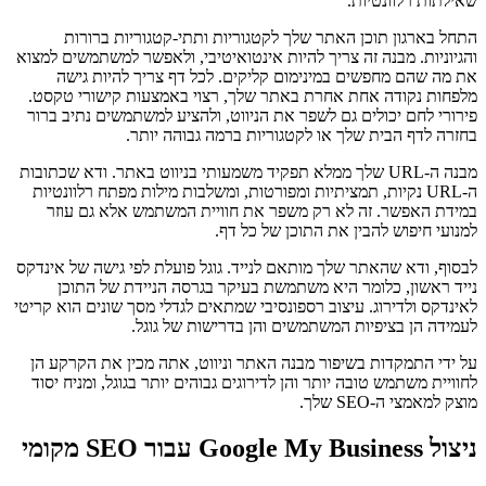
שאילתות רלוונטיות.
התחל בארגון תוכן האתר שלך לקטגוריות ותתי-קטגוריות ברורות
והגיוניות. מבנה זה צריך להיות אינטואיטיבי, ולאפשר למשתמשים למצוא
את מה שהם מחפשים במינימום קליקים. לכל דף צריך להיות גישה
מלפחות נקודה אחת אחרת באתר שלך, רצוי באמצעות קישורי טקסט.
פירורי לחם יכולים גם לשפר את הניווט, ולהציע למשתמשים נתיב ברור
בחזרה לדף הבית שלך או לקטגוריות ברמה גבוהה יותר.
מבנה ה-URL שלך ממלא תפקיד משמעותי בניווט באתר. ודא שכתובות
ה-URL נקיות, תמציתיות ומפורטות, ומשלבות מילות מפתח רלוונטיות
במידת האפשר. זה לא רק משפר את חוויית המשתמש אלא גם עוזר
למנועי חיפוש להבין את התוכן של כל דף.
לבסוף, ודא שהאתר שלך מותאם לנייד. גוגל פועלת לפי גישה של אינדקס
נייד ראשון, כלומר היא משתמשת בעיקר בגרסה הניידת של התוכן
לאינדקס ולדירוג. עיצוב רספונסיבי שמתאים לגדלי מסך שונים הוא קריטי
לעמידה הן בציפיות המשתמשים והן בדרישות של גוגל.
על ידי התמקדות בשיפור מבנה האתר וניווט, אתה מכין את הקרקע הן
לחוויית משתמש טובה יותר והן לדירוגים גבוהים יותר בגוגל, ומניח יסוד
מוצק למאמצי ה-SEO שלך.
ניצול Google My Business עבור SEO מקומי