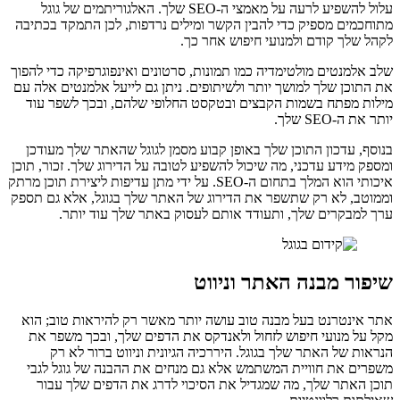
עלול להשפיע לרעה על מאמצי ה-SEO שלך. האלגוריתמים של גוגל
מתוחכמים מספיק כדי להבין הקשר ומילים נרדפות, לכן התמקד בכתיבה
לקהל שלך קודם ולמנועי חיפוש אחר כך.
שלב אלמנטים מולטימדיה כמו תמונות, סרטונים ואינפוגרפיקה כדי להפוך
את התוכן שלך למושך יותר ולשיתופים. ניתן גם לייעל אלמנטים אלה עם
מילות מפתח בשמות הקבצים ובטקסט החלופי שלהם, ובכך לשפר עוד
יותר את ה-SEO שלך.
בנוסף, עדכון התוכן שלך באופן קבוע מסמן לגוגל שהאתר שלך מעודכן
ומספק מידע עדכני, מה שיכול להשפיע לטובה על הדירוג שלך. זכור, תוכן
איכותי הוא המלך בתחום ה-SEO. על ידי מתן עדיפות ליצירת תוכן מרתק
וממוטב, לא רק שתשפר את הדירוג של האתר שלך בגוגל, אלא גם תספק
ערך למבקרים שלך, ותעודד אותם לעסוק באתר שלך עוד יותר.
שיפור מבנה האתר וניווט
אתר אינטרנט בעל מבנה טוב עושה יותר מאשר רק להיראות טוב; הוא
מקל על מנועי חיפוש לזחול ולאנדקס את הדפים שלך, ובכך משפר את
הנראות של האתר שלך בגוגל. היררכיה הגיונית וניווט ברור לא רק
משפרים את חוויית המשתמש אלא גם מנחים את ההבנה של גוגל לגבי
תוכן האתר שלך, מה שמגדיל את הסיכוי לדרג את הדפים שלך עבור