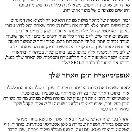
מגוון רחב של כוונות חיפוש, משאילתות כלליות לחיפוש מידע ועד
חיפושים ספציפיים של מוצר או שירות.
זכור, המטרה של מחקר מילות מפתח היא לא רק למצוא את המונחים
המחופשים ביותר אלא לזהות את מילות המפתח שאתה יכול לדרג עבורן
באופן ריאליסטי. שקול מילות מפתח ארוכות, שהן ביטויים ארוכים
וספציפיים יותר שיש להם בדרך כלל נפחי חיפוש נמוכים יותר אך שיעורי
המרה גבוהים יותר. על ידי התמקדות בהם, סביר יותר שתמשוך תנועה
איכותית לאתר שלך – מבקרים המחפשים בדיוק את מה שאתה מציע.
שילוב מילות מפתח אלה באופן טבעי בתוכן שלך, בכותרות ובתיאורי
המטא ישפר משמעותית את הרלוונטיות והסמכות של האתר שלך בגוגל,
ויקבע את היסוד להצלחת ה-SEO שלך.
אופטימיזציית תוכן האתר שלך
לאחר שזיהית את מילות המפתח המיועדות שלך, השלב הבא הוא לשלב
אותן בתוכן האתר שלך בצורה שתיראה גם טבעית וגם מושכת.
אופטימיזציית תוכן אינה רק עניין של צפיפות מילות מפתח; מדובר ביצירת
תוכן בעל ערך, אינפורמטיבי ורלוונטי שעונה על שאלות הקהל שלך
ומחזיר אותו לעוד.
התחל בכך שתוודא שלכל עמוד באתר שלך יש נושא ברור וממוקד.
השתמש במילות המפתח שבחרת באופן אסטרטגי בכותרות, כותרות, גוף
הטקסט ותיאורי מטא. עם זאת, הימנע ממילוי מילות מפתח, שכן הדבר