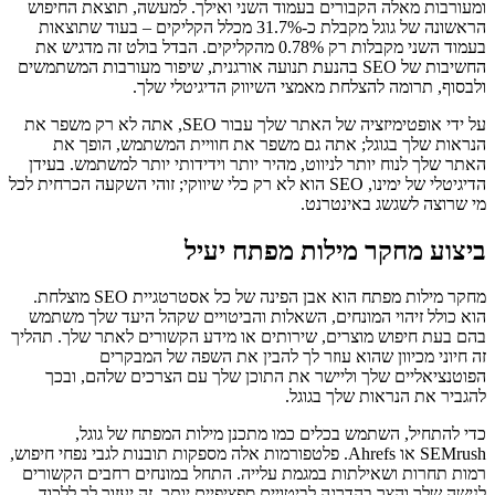
ומעורבות מאלה הקבורים בעמוד השני ואילך. למעשה, תוצאת החיפוש
הראשונה של גוגל מקבלת כ-31.7% מכלל הקליקים – בעוד שתוצאות
בעמוד השני מקבלות רק 0.78% מהקליקים. הבדל בולט זה מדגיש את
החשיבות של SEO בהנעת תנועה אורגנית, שיפור מעורבות המשתמשים
ולבסוף, תרומה להצלחת מאמצי השיווק הדיגיטלי שלך.
על ידי אופטימיזציה של האתר שלך עבור SEO, אתה לא רק משפר את
הנראות שלך בגוגל; אתה גם משפר את חוויית המשתמש, הופך את
האתר שלך לנוח יותר לניווט, מהיר יותר וידידותי יותר למשתמש. בעידן
הדיגיטלי של ימינו, SEO הוא לא רק כלי שיווקי; זוהי השקעה הכרחית לכל
מי שרוצה לשגשג באינטרנט.
ביצוע מחקר מילות מפתח יעיל
מחקר מילות מפתח הוא אבן הפינה של כל אסטרטגיית SEO מוצלחת.
הוא כולל זיהוי המונחים, השאלות והביטויים שקהל היעד שלך משתמש
בהם בעת חיפוש מוצרים, שירותים או מידע הקשורים לאתר שלך. תהליך
זה חיוני מכיוון שהוא עוזר לך להבין את השפה של המבקרים
הפוטנציאליים שלך וליישר את התוכן שלך עם הצרכים שלהם, ובכך
להגביר את הנראות שלך בגוגל.
כדי להתחיל, השתמש בכלים כמו מתכנן מילות המפתח של גוגל,
SEMrush או Ahrefs. פלטפורמות אלה מספקות תובנות לגבי נפחי חיפוש,
רמות תחרות ושאילתות במגמת עלייה. התחל במונחים רחבים הקשורים
לנישה שלך והצר בהדרגה לביטויים ספציפיים יותר. זה יעזור לך ללכוד