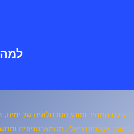
למה 
בעולם המהיר ומונע הטכנולוגיה של ימינו,
באופן אקספוננציאלי. מסמארטפונים ומחשב