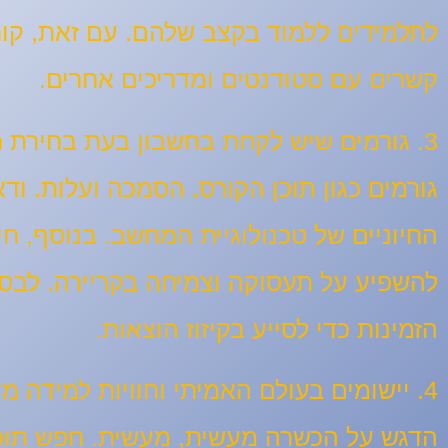
לתלמידים ללמוד בקצב שלהם. עם זאת, קורס
קשרים עם סטודנטים ומדריכים אחרים.
3. גורמים שיש לקחת בחשבון בעת בחירת תוכנה:
גורמים כגון תוכן הקורס, הסמכה ועלות. ו
החיוניים של טכנולוגיית המחשב. בנוסף, חיו
להשפיע על תעסוקה וצמיחה בקריירה. לבסו
הזמינות כדי לסייע בקיזוז הוצאות.
4. יישומים בעולם האמיתי וחוויות למידה מעשיות:
הדגש על הכשרה מעשית, מעשית. חפש תוכני