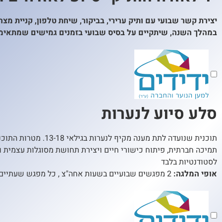
יצירת קשר שבועי עם ותיק ערירי, בביקור, שיחת טלפון, קניית מצר
במהלך השנה, שיתקיים על בסיס שבועי בזמנים גמישים שמתאימ
סלע סיוע לנערות
תוכנית שנועדה לתת מ
תמיכה חברתית, פיתוח כישורי חיים ויצירת תחושת מסוגלות עצמית 
לסטודנטיות בלבד
אופי המלגה:
2 מפגשים שבועיים בשעות אחה"צ , כל מפגש שעתיים+ מפגשי הנחיה והדרכה חודשיים. סה"כ 140 שעות התנדבות בשנה