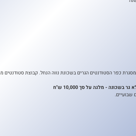
דלת על סך 13,000 ₪ שנה א' ו- 12,000 ₪ שנה ב' במסגרת כפר הסטודנטים הגרים בשכונת נווה הנחל. ק
כונה - מלגה על סך 10,000 ש"ח