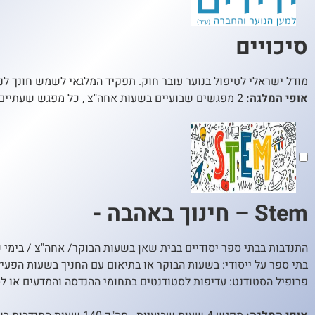
סיכויים
מודל ישראלי לטיפול בנוער עובר חוק. תפקיד המלגאי לשמש חונך לנער
אופי המלגה:
2 מפגשים שבועיים בשעות אחה"צ , כל מפגש שעתיים+ מפגשי הנחיה והדרכה חודשיים (כ-4 שעות) . סה"כ 140 שעות התנדבות בשנה
Stem – חינוך באהבה -
התנדבות בבתי ספר יסודיים בבית שאן בשעות הבוקר/ אחה"צ / בימי 
בתי ספר על ייסודי: בשעות הבוקר או בתיאום עם החניך בשעות הפעיל
פרופיל הסטודנט: עדיפות לסטודנטים בתחומי ההנדסה והמדעים או לסטודנטים בעלי 4/5 יחידות