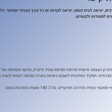
כים, יציאה לבית כנסת, יציאה לקניות או כל צורך חברתי יוםיומי. כ
ים לסטודנט ולקשיש.
ענה מקיף לנערות בגילאי 13-18. מטרות התוכנית הן העצמה אישית ופיתוח תפיסת עתיד חיובית, מניע
וחברתית. תפקיד המלגאית לשמש כאחות בוגרת המהווה דוגמא לנערה ו