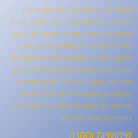
לעומת זאת, אתרים מקבלים מורכבות ומגוון הן
בעיצוב והן בתוכן. עם מספר עמודים לחקור, אתרים
מציעים נרטיב עשיר יותר על מותג או אדם. העיצוב
יכול להיות מפורט יותר, ומספק חוויה מגובשת
המשקפת את זהות המותג במגוון סעיפים כגון עמודי
אודות, רשימות מוצרים, בלוגים ופרטי קשר. התוכן
מקיף יותר, במטרה ליידע, לרתק ולטפח מבקרים
במקום לכוון לפעולה מיידית. זה מאפשר חקירה
מעמיקה יותר של מה שיש למותג או לאדם להציע,
ומטפח קהל מעורב ומודע יותר.
שימושיות והמרה