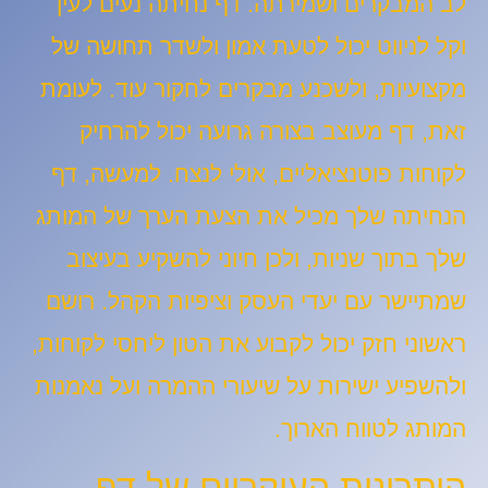
לב המבקרים ושמירתה. דף נחיתה נעים לעין
וקל לניווט יכול לטעת אמון ולשדר תחושה של
מקצועיות, ולשכנע מבקרים לחקור עוד. לעומת
זאת, דף מעוצב בצורה גרועה יכול להרחיק
לקוחות פוטנציאליים, אולי לנצח. למעשה, דף
הנחיתה שלך מכיל את הצעת הערך של המותג
שלך בתוך שניות, ולכן חיוני להשקיע בעיצוב
שמתיישר עם יעדי העסק וציפיות הקהל. רושם
ראשוני חזק יכול לקבוע את הטון ליחסי לקוחות,
ולהשפיע ישירות על שיעורי ההמרה ועל נאמנות
המותג לטווח הארוך.
היתרונות העיקריים של דף