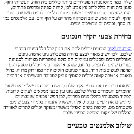
שלה. כמה מהסגנונות הפופולריים ביותר כוללים בית חווה, תעשייתי וחוף.
סגנון בית חווה כולל לרוב עץ צבוע לבן, קירות ספינה ומדפים פתוחים,
בעוד שעיצוב כפרי תעשייתי משלב מתכת גולמית ולבנים חשופות. כפרי
החוף, לעומת זאת, שואב השראה מהחיים על חוף הים, עם אלמנטים כמו
עץ סחף, זכוכית ים ומוטיבים ימיים.
בחירת צבעי הקיר הנכונים
הצבעים לקיר
הנכונים יכולים לתת את הטון לכל חלל הפנים הכפרי
שלכם, ולכן חשוב מאוד לבצע בחירה מושכלת. גווני אדמה, גוונים
ניטרליים רכים ופסטלים עמומים הם כולם אפשרויות מצוינות לסגנונות
כפריים שונים. לדוגמה, בז' חם, שנהב או אפור בהיר יכולים לספק רקע
יפהפה לעיצוב בית חווה, בעוד שגוונים חזקים יותר כמו ירוק מרווה, כחול
מאובק או טרה קוטה יכולים להוסיף עומק לסביבה תעשייתית או חופית.
כשאתם בוחרים את צבעי הקיר שלכם, חשבו כיצד הם ישלימו את שאר
החומרים והגימורים בחלל שלכם. גווני עץ טבעי ממלאים לעתים קרובות
תפקיד משמעותי בחללי פנים כפריים, לכן חפשו צבעים שמעצימים
ומדגישים את יופיים. בנוסף, אל תחששו להתנסות בגימורי צבע שונים;
משטחים מט, קליפות ביצים ואפילו משטחי מצוקה יכולים לתרום לאווירה
הכללית של מקום המפלט הכפרי שלכם.
שילוב אלמנטים טבעיים