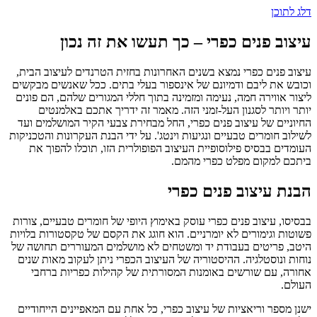
דלג לתוכן
עיצוב פנים כפרי – כך תעשו את זה נכון
עיצוב פנים כפרי נמצא בשנים האחרונות בחזית הטרנדים לעיצוב הבית,
וכובש את ליבם ודמיונם של אינספור בעלי בתים. ככל שאנשים מבקשים
ליצור אווירה חמה, נעימה ומזמינה בתוך חללי המגורים שלהם, הם פונים
יותר ויותר לסגנון העל-זמני הזה. מאמר זה ידריך אתכם באלמנטים
החיוניים של עיצוב פנים כפרי, החל מבחירת צבעי הקיר המושלמים ועד
לשילוב חומרים טבעיים ונגיעות וינטג'. על ידי הבנת העקרונות והטכניקות
העומדים בבסיס פילוסופיית העיצוב הפופולרית הזו, תוכלו להפוך את
ביתכם למקום מפלט כפרי מהמם.
הבנת עיצוב פנים כפרי
בבסיסו, עיצוב פנים כפרי עוסק באימוץ היופי של חומרים טבעיים, צורות
פשוטות וגימורים לא יומרניים. הוא חוגג את הקסם של טקסטורות בלויות
היטב, פריטים בעבודת יד ומשטחים לא מושלמים המעוררים תחושה של
נוחות ונוסטלגיה. ההיסטוריה של העיצוב הכפרי ניתן לעקוב מאות שנים
אחורה, עם שורשים באומנות המסורתית של קהילות כפריות ברחבי
העולם.
ישנן מספר וריאציות של עיצוב כפרי, כל אחת עם המאפיינים הייחודיים