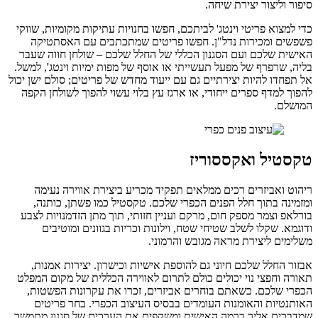
סיפור וליצור יצירת שיחה.
כדי למצוא פריטי וינטג' לביתכם, חפשו בחנויות עתיקות מקומיות, שווקי
פשפשים ומכירות נדל"ן. חפשו פריטים שמתכתבים עם האסתטיקה
האישית שלכם ועם הסגנון הכללי של החלל שלכם – שולחן חווה שעבר
בליה, שרפרף של מפעל תעשייתי או אוסף של מפות ימיות וינטג', למשל.
אל תפחדו להיות יצירתיים גם עם ייעוד מחדש של פריטים; סולם ישן יכול
להפוך למדף ספרים ייחודי, או ארגז עץ בלוי עשוי להפוך לשולחן הקפה
המושלם.
טקסטיל ואקססוריז
ריהוט ואביזרים רכים ממלאים תפקיד מכריע ביצירת אווירה נעימה
ומזמינה בתוך חלל הפנים הכפרי שלכם. טקסטיל כמו פשתן, כותנה,
בורלאפ וצמר מספק חום, מרקם ועניין חזותי, תוך מתן הזדמנויות לצבע
ודוגמא. שקלו לשלב שטיחי שטח, וילונות וכריות בגוונים ומוטיבים
משלימים ליצירת מראה מגובש והרמוני.
אבזור החלל שלכם חיוני גם להוספת אישיות וכישרון. יצירות אמנות,
תאורה וחפצי נוי יכולים כולם לתרום לאווירה הכללית של מקום המפלט
הכפרי שלכם. כשאתם בוחרים אביזרים, זכרו את עקרונות הפשטות,
האותנטיות והאומנות העומדים בבסיס העיצוב הכפרי. בחר פריטים
שמדברים אליך ברמה האישית ומשקפים את הערכים של סגנון מתמשך