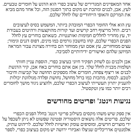
אחד המאפיינים המגדירים של עיצוב כפרי הוא הדגש על חומרים טבעיים.
לעץ, אבן, לבנים ומתכת יש מקום בתוך הסגנון הזה, וכל אחד מהם מביא
את המרקם והאופי הייחודיים שלו לחלל שלכם.
עץ הוא אולי החומר הכפרי המובהק ביותר, המשמש בסיס לעיצובים
רבים. החל מריצוף רחב קרשים ועד קורות מהוקצעות ורהיטים בעבודת
יד, עץ מחדיר לחללים חמימות ואותנטיות. כשאתם בוחרים עץ לחלל
הפנים הכפרי שלכם, קחו בחשבון גורמים כמו מינים, דפוס דגנים וגימור;
עצים ממוחזרים, עץ אסם ועץ ממוחזר הם בחירה מצוינת עבור המראה
המיושן שלהם ואישורים ידידותיים לסביבה.
אבן ולבנים גם לשחק תפקיד חיוני בעיצוב כפרי, הוספת עניין חזותי
ושלמות מבנית לחלל שלך. בין אם אתם בוחרים באח אבן, קיר הדגשת
לבנים או ריצוף צפחה, חומרים אלה מספקים תחושה של קביעות וחיבור
לטבע. לבסוף, מתכות כמו ברזל מחושל, נחושת ופלדה מגולוונת יכולות
להעניק יתרון תעשייתי לעיצוב הכפרי שלכם, ולהציע ניגוד מושך לחומרים
רכים יותר כמו עץ וטקסטיל.
נגיעות וינטג' ופריטים מחודשים
אין ספק שיש משהו מקסים בשילוב פריטי וינטג' בחלל הפנים הכפרי
שלכם. פריטים אלה נושאים היסטוריה ופטינה שפשוט לא ניתן לשכפל על
ידי מוצרים חדשים, ומוסיפים עומק ואישיות לחלל שלכם. לריהוט עתיק,
אלמנטים אדריכליים שניצלו ואביזרי ירושה יש מקום בעיצוב כפרי, לספר