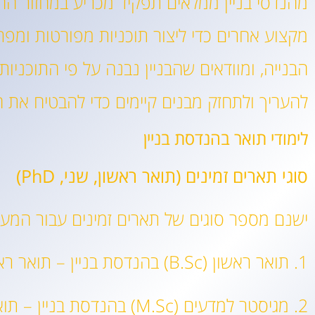
מהנדסי בניין ממלאים תפקיד מכריע במחזור הח
מקצוע אחרים כדי ליצור תוכניות מפורטות ומפ
הבנייה, ומוודאים שהבניין נבנה על פי התוכניו
להעריך ולתחזק מבנים קיימים כדי להבטיח את
לימודי תואר בהנדסת בניין
סוגי תארים זמינים (תואר ראשון, שני, PhD)
ישנם מספר סוגים של תארים זמינים עבור המעונ
1. תואר ראשון (B.Sc) בהנדסת בניין – תואר ראשון בן ארבע שנים המהווה בסיס לקריירה בהנדסת בניין.
2. מגיסטר למדעים (M.Sc)